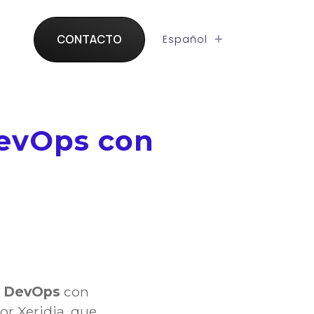
CONTACTO
Español
DevOps con
n
DevOps
con
or Xeridia, que