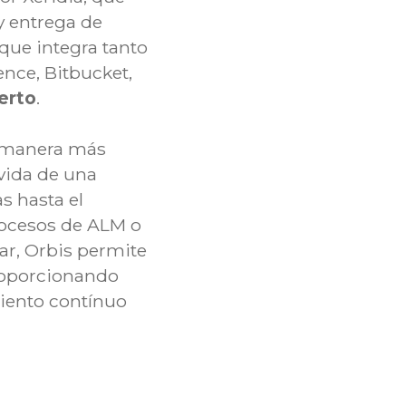
y entrega de
 que integra tanto
ence, Bitbucket,
erto
.
e manera más
 vida de una
s hasta el
rocesos de ALM o
ar, Orbis permite
proporcionando
miento contínuo