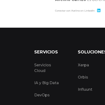
Conectar con Avelino en LinkedIn
SERVICIOS
SOLUCIONE
Servicios
Xerpa
Cloud
Orbis
IA y Big Data
Influunt
DevOps