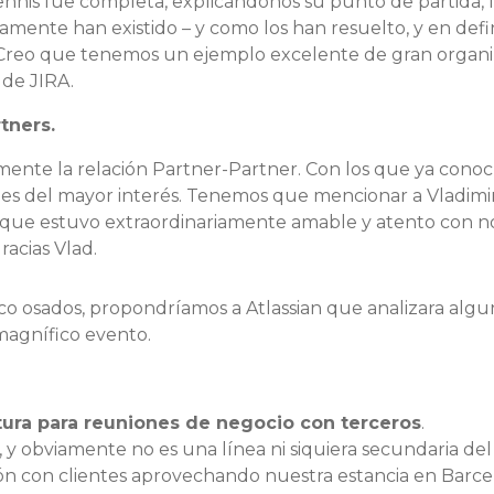
ennis fue completa, explicándonos su punto de partida, l
mente han existido – y como los han resuelto, y en defin
 Creo que tenemos un ejemplo excelente de gran organi
 de JIRA.
tners.
mente la relación Partner-Partner. Con los que ya cono
es del mayor interés. Tenemos que mencionar a Vladimir
 que estuvo extraordinariamente amable y atento con no
acias Vlad.
oco osados, propondríamos a Atlassian que analizara al
 magnífico evento.
uctura para reuniones de negocio con terceros
.
, y obviamente no es una línea ni siquiera secundaria de
ón con clientes aprovechando nuestra estancia en Barce