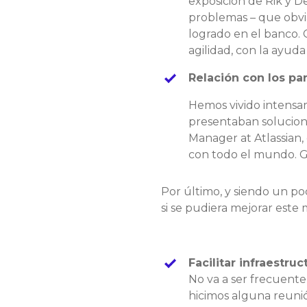
exposición de Rik y D
problemas – que obvia
logrado en el banco.
agilidad, con la ayuda
Relación con los par
Hemos vivido intensa
presentaban solucion
Manager at Atlassian,
con todo el mundo. Gr
Por último, y siendo un p
si se pudiera mejorar este
Facilitar infraestr
No va a ser frecuente
hicimos alguna reuni