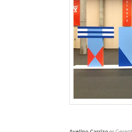
Avelino Carrizo
es Gerent