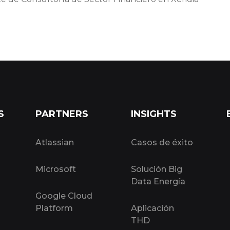
S
PARTNERS
INSIGHTS
Atlassian
Casos de éxito
Microsoft
Solución Big
Data Energía
Google Cloud
Platform
Aplicación
THD