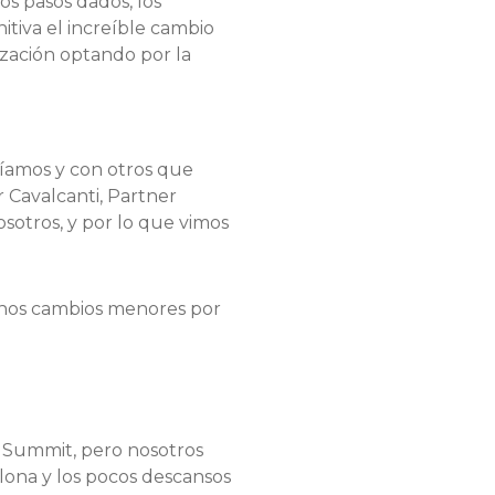
os pasos dados, los
itiva el increíble cambio
zación optando por la
cíamos y con otros que
 Cavalcanti, Partner
sotros, y por lo que vimos
gunos cambios menores por
l Summit, pero nosotros
lona y los pocos descansos