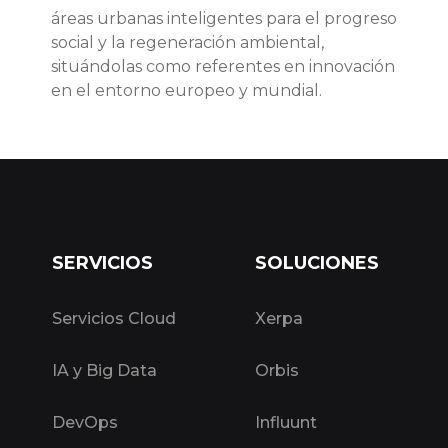
áreas urbanas inteligentes para el progreso
social y la regeneración ambiental,
situándolas como referentes en innovación
en el entorno europeo y mundial.
SERVICIOS
SOLUCIONES
Servicios Cloud
Xerpa
IA y Big Data
Orbis
DevOps
Influunt